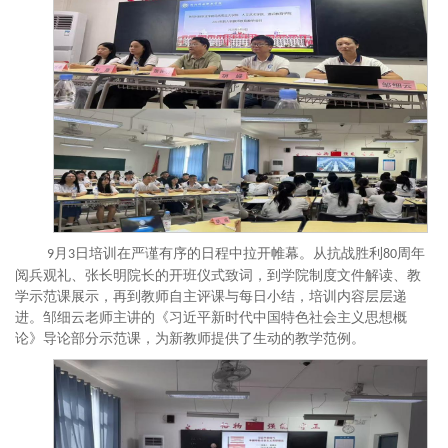
月
日培训在严谨有序的日程中拉开帷幕。从抗战胜利
周年
9
3
80
阅兵观礼、
张长明院长的
开班仪式
致词
，到学院制度文件解读、教
学示范课展示，再到教师自主评课与每日小结，培训内容层层递
进。邹细云老师主讲的《习近平新时代中国特色社会主义思想概
论》导论部分示范课，为新教师提供了生动的教学范例。