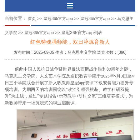
当前位置：
>>
>>
>>
首页
皇冠365官方app
皇冠365官方app
马克思主
>>
>> 皇冠365官方app列表
义学院
皇冠365官方app
红色铸魂强师能，双日淬炼育新人
发布时间：2025-09-05 作者：马克思主义学院 浏览次数：[396]
值此中国人民抗日战争暨世界反法西斯战争胜利
周年之际，
80
马克思主义学院、人文艺术学院及通识教育学院于
年
月
日至
2025
9
3
4
日
三个学院
联合开展了新入职教师皇冠app安卓下载安装能力提升专
项培训。为期两天的培训围绕以
"
政治引领强根基、教学科研双提
升
"
为主线，通过
"
专题报告
示范教学
研讨交流
"
三维培养模式，为
+
+
新教师带来一场沉浸式的职业启航课。