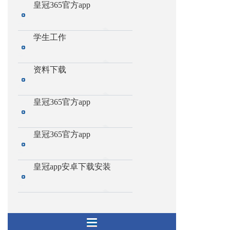
皇冠365官方app
学生工作
资料下载
皇冠365官方app
皇冠365官方app
皇冠app安卓下载安装