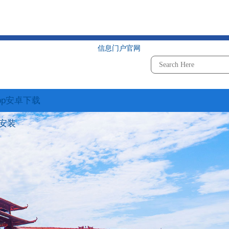
信息门户
官网
pp安卓下载
安装