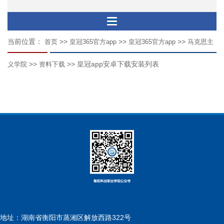
当前位置：
>>
>>
>>
首页
皇冠365官方app
皇冠365官方app
马克思主
>>
>> 皇冠app安卓下载安装列表
义学院
资料下载
地址：湖南省衡阳市蒸湘区解放西路322号