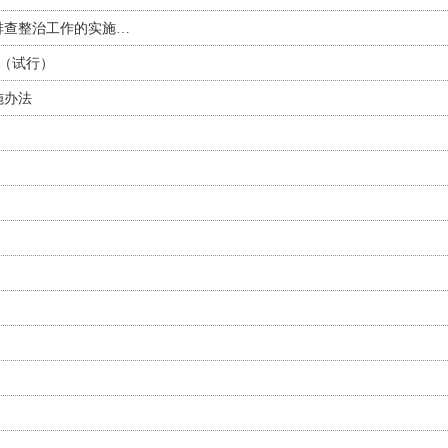
排查整治工作的实施…
（试行）
施办法
）