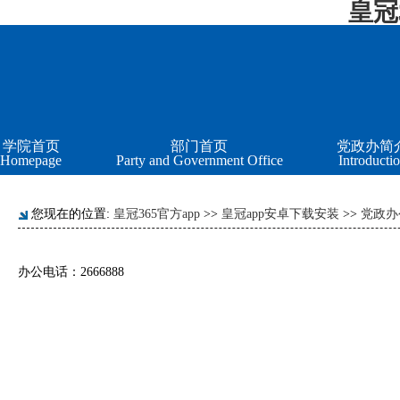
皇冠
学院首页
部门首页
党政办简
Homepage
Party and Government Office
Introducti
您现在的位置:
皇冠365官方app
>>
皇冠app安卓下载安装
>>
党政办
办公电话：2666888