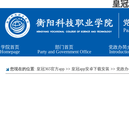
皇冠
学院首页
部门首页
党政办简
Homepage
Party and Government Office
Introducti
您现在的位置:
皇冠365官方app
>>
皇冠app安卓下载安装
>>
党政办