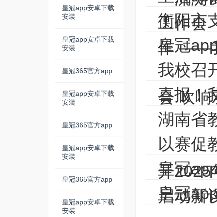
皇冠app安卓下载
衡阳市
安装
工作会
皇冠app安卓下载
皇冠a
作 —
安装
我校召开
皇冠365官方app
喜报！
会 吹响
皇冠app安卓下载
安装
湖南省
皇冠365官方app
以赛促
皇冠app安卓下载
安装
皇冠ap
开202
皇冠365官方app
皇冠ap
启动新
皇冠app安卓下载
安装