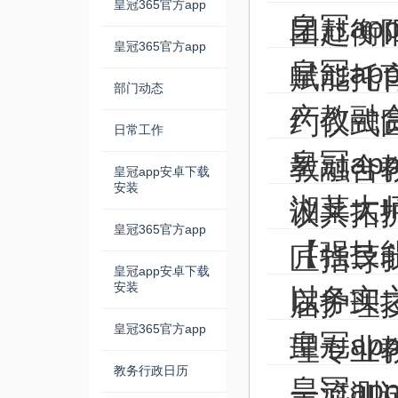
皇冠365官方app
皇冠a
团赴衡
皇冠365官方app
皇冠a
赋能托
部门动态
产教融
约仪式圆
日常工作
皇冠a
教融合
皇冠app安卓下载
安装
湘菜大
议共拓
皇冠365官方app
【强技
匠指导
皇冠app安卓下载
安装
以务实之
届护理
皇冠365官方app
皇冠a
理专业
教务行政日历
皇冠ap
一流测