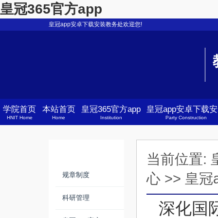
皇冠365官方app
皇冠app安卓下载安装教务处欢迎您!
学院首页
本站首页
皇冠365官方app
皇冠app安卓下载
HNIT Home
Home
Institution
Party Construction
教务处/教师发展中
当前位置:
规章制度
心
>>
皇冠
心
科研管理
深化国