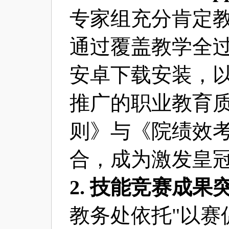
专家组充分肯定
通过覆盖教学全过
安卓下载安装，
推广的职业教育
则》与《
院
绩效
合，成为激发皇冠
2. 技能竞赛成
教务处依托
"以赛