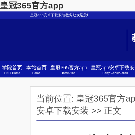
皇冠365官方app
皇冠app安卓下载安装教务处欢迎您!
学院首页
本站首页
皇冠365官方app
皇冠app安卓下载
HNIT Home
Home
Institution
Party Construction
当前位置:
皇冠365官方ap
安卓下载安装
>> 正文