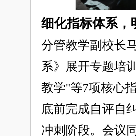
细化指标体系，
分管教学副校长
系》展开专题培
教学"等7项核心
底前完成自评自
冲刺阶段。会议