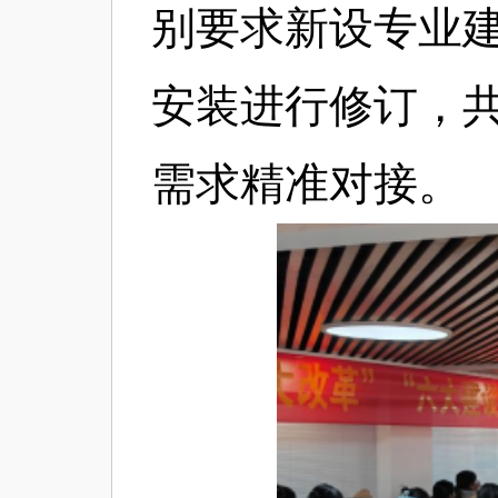
别要求新设专业建
安装进行修订，
需求精准对接。