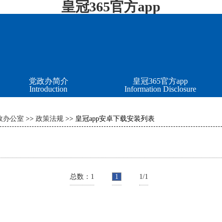
皇冠365官方app
党政办简介
皇冠365官方app
Introduction
Information Disclosure
政办公室
>>
政策法规
>> 皇冠app安卓下载安装列表
总数：1
1
1/1