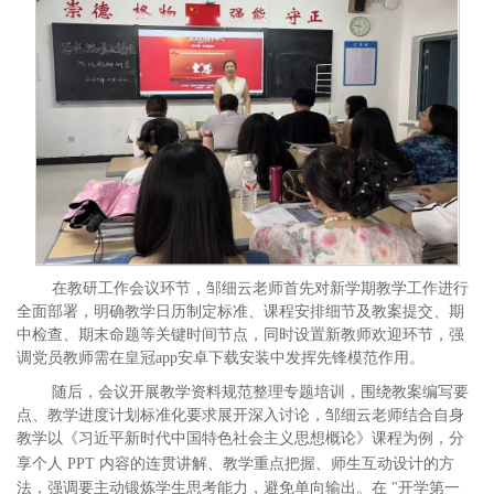
在教研工作会议环节，邹细云老师首先对新学期教学工作进行
全面部署，明确教学日历制定标准、课程安排细节及教案提交、期
中检查、期末命题等关键时间节点，同时设置新教师欢迎环节，强
调党员教师需在皇冠app安卓下载安装中发挥先锋模范作用。
随后，会议开展教学资料规范整理专题培训，围绕教案编写要
点、教学进度计划标准化要求展开深入讨论，邹细云老师结合自身
教学以《习近平新时代中国特色社会主义思想概论》课程为例，分
享个人
PPT 内容的连贯讲解、教学重点把握、师生互动设计的方
法，强调要主动锻炼学生思考能力，避免单向输出。在 "开学第一