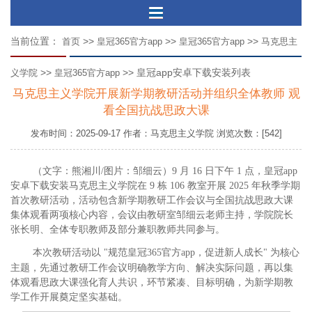
当前位置：
>>
>>
>>
首页
皇冠365官方app
皇冠365官方app
马克思主
>>
>> 皇冠app安卓下载安装列表
义学院
皇冠365官方app
马克思主义学院开展新学期教研活动并组织全体教师 观
看全国抗战思政大课
发布时间：2025-09-17 作者：马克思主义学院 浏览次数：[542]
（
文字：熊湘川
/图片：邹细云
）
9 月 16 日下午 1 点，皇冠app
安卓下载安装马克思主义学院在 9 栋 106 教室开展 2025 年秋季学期
首次教研活动，活动包含新学期教研工作会议与全国抗战思政大课
集体观看两项核心内容，会议由教研室
邹细云老师主持
，
学院院长
张长明
、全体专职教师及部分兼职教师共同参与。
本次教研活动以
"规范皇冠365官方app，促进新人成长" 为核心
主题，先通过教研工作会议明确教学方向、解决实际问题，再以集
体观看思政大课强化育人共识，环节紧凑、目标明确，为新学期教
学工作开展奠定坚实基础。