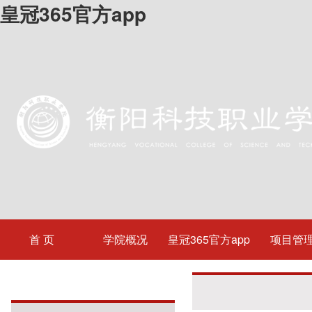
皇冠365官方app
首 页
学院概况
皇冠365官方app
项目管