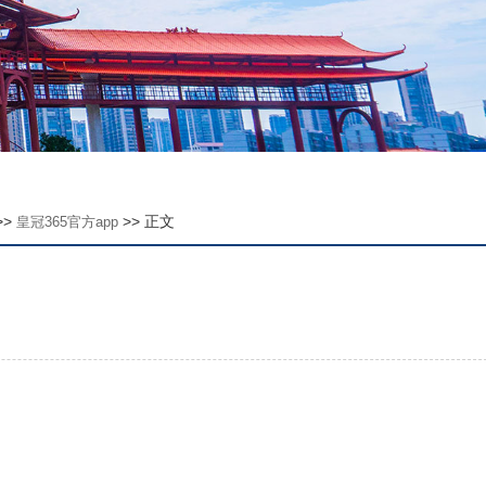
>>
>> 正文
皇冠365官方app