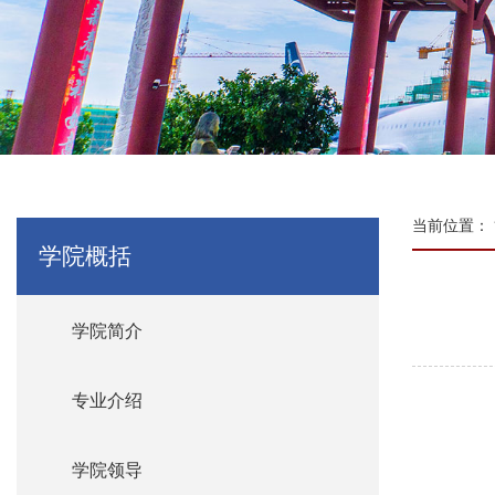
当前位置：
学院概括
学院简介
专业介绍
学院领导