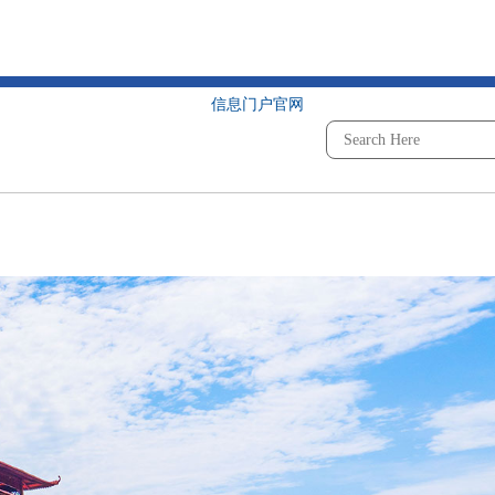
信息门户
官网