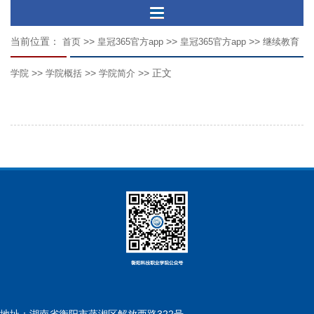
当前位置：
>>
>>
>>
首页
皇冠365官方app
皇冠365官方app
继续教育
>>
>>
>> 正文
学院
学院概括
学院简介
地址：湖南省衡阳市蒸湘区解放西路322号