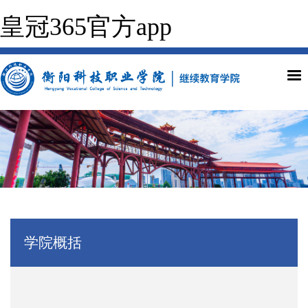
皇冠365官方app
学院概括