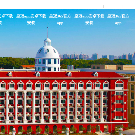
信息门户
回到首页
安卓下载
皇冠app安卓下载
皇冠365官方
皇冠app安卓下载
皇冠365官方
装
安装
app
安装
app