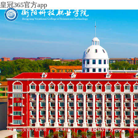
皇冠365官方app
皇冠365官方app
皇冠app安卓下载安装
媒体科院
学术