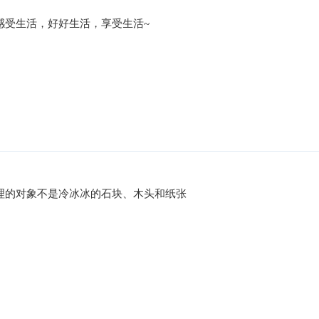
感受生活，好好生活，享受生活~
理的对象不是冷冰冰的石块、木头和纸张