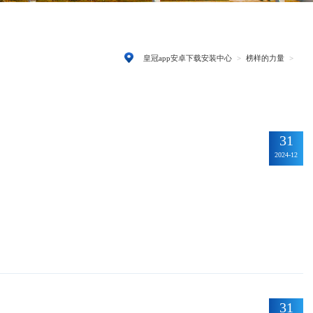
皇冠app安卓下载安装中心
>
榜样的力量
>
31
2024-12
31