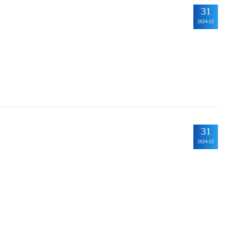
31
2024-12
31
2024-12