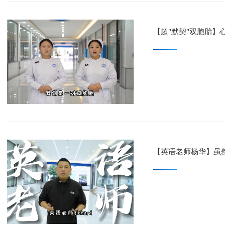
【超"默契"双胞胎】
【英语老师杨华】虽