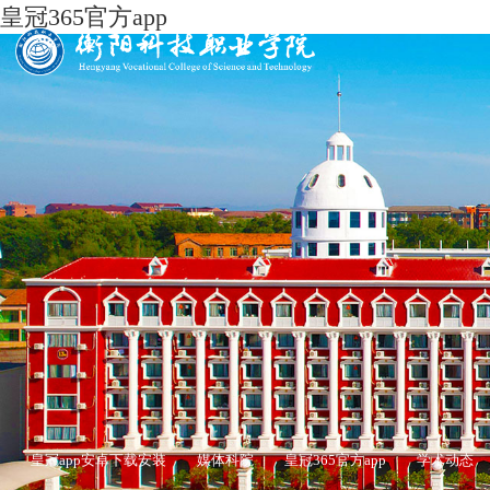
皇冠365官方app
皇冠app安卓下载安装
媒体科院
皇冠365官方app
学术动态