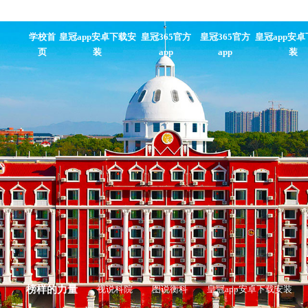
学校首
皇冠app安卓下载安
皇冠365官方
皇冠365官方
皇冠app安
页
装
app
app
装
榜样的力量
视说科院
图说衡科
皇冠app安卓下载安装