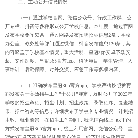
二、主动公开信息情况
（一）通过学校官网、微信公众号、行政工作群、公
开专栏、抖音等多种形式公开学校信息。本年度，通过官网
发布学校要闻
53条，通过网络发布招聘招标信息2条，学校
办公室、教务处等部门通过微信、抖音发布信息120条，其
内容涵盖了学校基本情况，重大活动、皇冠app安卓下载安
装、文件制度、皇冠365官方app、科研项目、学生管理、人
事培训、后勤保障、对外交流、应急工作等多项内容。
（二）准确发布皇冠365官方app。学校严格按照教育
部发布关于高效招生工作
"十公开"规定，及时公开了2023年
学校的招生章程、招生计划、招生政策、录取程序、复查结
果、招生咨询等信息；详细发布了学校各专业情况，计划招
生数、就业前景。在招生工作期间，我院结合线上+线下的
方式发布皇冠365官方app，线上利用官网、微信公众号、皇
冠app安卓下载安装媒体等发布信息，线下以招生政策宣