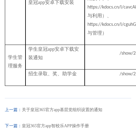
皇冠app安卓下载安装
https://kdocs.cn/l/cavc
与利用）、
https://kdocs.cn/l/cguh
与管理）
学生皇冠app安卓下载安
/show/2
学生管
装通知
理服务
招生录取、奖、助学金
/show/2
上一篇：
关于皇冠365官方app基层党组织设置的通知
下一篇：
皇冠365官方app智校乐APP操作手册