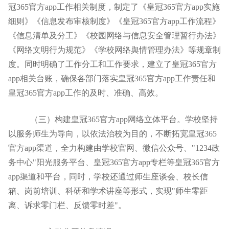
冠365官方app工作相关制度，制定了《皇冠365官方app实施
细则》《信息发布审核制度》《皇冠365官方app工作流程》
《信息清单及分工》《校园网络与信息安全管理暂行办法》
《网络文明行为规范》《学校网络舆情管理办法》等规章制
度。同时明确了工作分工和工作要求，建立了皇冠365官方
app相关台账，确保各部门落实皇冠365官方app工作责任和
皇冠365官方app工作的及时、准确、高效。
（三）构建皇冠365官方app网络立体平台。学校坚持
以服务师生为导向，以依法治校为目的，不断拓宽皇冠365
官方app渠道，全力构建由学校官网、微信公众号、
"1234政
务中心"阳光服务平台、皇冠365官方app专栏等皇冠365官方
app渠道和平台，同时，学校还通过师生座谈会、校长信
箱、岗前培训、科研和学术讲座等形式，实现"师生零距
离、诉求零门栏、反馈零时差"。