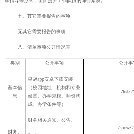
家指导等形式，全面提升工作队伍的综合素质。
七、其它需要报告的事项
无其它需要报告的事项
八、清单事项公开情况表
类别
公开事项
公开事
皇冠app安卓下载安装
基本信
（校园地址、机构和专业
/list/
息
设置、办学规模、师资构
成、办学条件等）
财务相关通知、公告、
/show/2
财务、