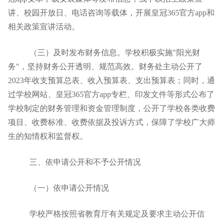
讲、校园开放日、电话咨询等载体，开展皇冠365官方app和
相关政策宣讲活动。
（三）及时发布财务信息。学校积极实施
"阳光财
务"，坚持财务公开透明、规范高效。财务处主动公开了
2023年收支预算总表、收入预算表、支出预算表；同时，通
过学校网站、皇冠365官方app专栏、印发文件等形式公布了
学校制定的财务管理和资金管理制度，公开了学校各类收费
项目、收费标准、收费依据及投诉方式，保障了学校广大师
生的知情权和监督权。
三、依申请公开和不予公开情况
（一）依申请公开情况
学校严格按照省教育厅有关规定及要求主动公开信