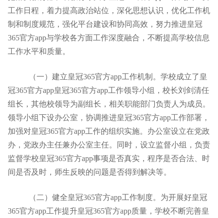
工作日程，着力提高政治站位，深化思想认识，优化工作机
制和制度规范，强化平台建设和协同高效，努力推进皇冠
365官方app与学校各方面工作深度融合，不断提高学校信息
工作水平和质量。
（一）建立皇冠365官方app工作机制。学校成立了皇
冠365官方app皇冠365官方app工作领导小组，校长刘剑清任
组长，其他校领导为副组长，相关职能部门负责人为成员。
领导小组下设办公室，协调推进皇冠365官方app工作部署，
加强对皇冠365官方app工作的组织实施。办公室设立在党政
办，党政办主任兼办公室主任。同时，设立监督小组，负责
监督学校皇冠365官方app事项是否真实，程序是否合法、时
间是否及时，师生反映的问题是否得到解决等。
（二）健全皇冠365官方app工作制度。为开展好皇冠
365官方app工作提升皇冠365官方app质量，学校不断完善皇