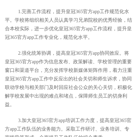
1.完善工作流程，提升皇冠365官方app工作规范化水
平。学校将组织相关人员认真学习兄弟院校的优秀经验，结
合本校实际，进一步优化皇冠365官方app工作流程，提升皇
冠365官方app工作专业化，规范化水平。
2.强化统筹协调，提高皇冠365官方app协同效应。将
皇冠365官方app作为信息发布、政策解读、学校管理的重要
窗口和渠道平台，充分发挥学校新媒体矩阵作用，着力注重
皇冠365官方app工作中反应出的社会关切和师生诉求，协同
联动学校与相关部门及时回应社会公众的关心关切，积极化
解学校发展中出现的难点和堵点，保障师生员工的切身利
益。
3.加大皇冠365官方app培训工作力度，提高皇冠365官
方app工作队伍的业务能力。采取工作研讨、业务培训、专