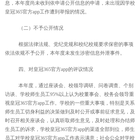
息，本年度尚未收到依申请公开信息的申请，未出现因学校
皇冠365官方app工作遭到举报的情况。
（二）不予公开情况
根据法律法规、党纪党规和校纪校规要求保密的事项
依法依规不予公开，本年度未发生涉密信息外泄事件。
四、对皇冠365官方app的评议情况
本年度，通过座谈会、校领导调研、问卷调查、个别
访谈、学校师生员工
95%以上认为校董事会、校务会领导重
视皇冠365官方app工作。学校的一些重大事项，特别是关系
师生员工切身利益的决策做到及时公开或事前征求意见，及
时召开相关座谈会，认真听取师生意见，及时处理和办结师
生员工的诉求，学校皇冠365官方app的渠道全部到位，师生
员工对学校皇冠365官方app工作表示满意；社会公众对学校