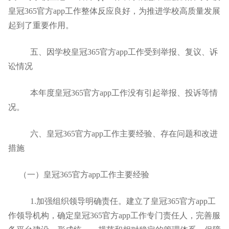
皇冠365官方app工作整体反应良好，为推进学校高质量发展
起到了重要作用。
五、因学校皇冠365官方app工作受到举报、复议、诉
讼情况
本年度皇冠365官方app工作没有引起举报、投诉等情
况。
六、皇冠365官方app工作主要经验、存在问题和改进
措施
（一）皇冠365官方app工作主要经验
1.加强组织领导明确责任。建立了皇冠365官方app工
作领导机构，确定皇冠365官方app工作专门责任人，完善服