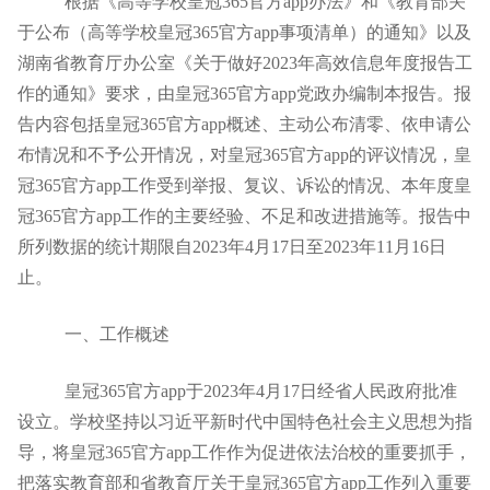
根据《高等学校皇冠365官方app办法》和《教育部关
于公布（高等学校皇冠365官方app事项清单）的通知》以及
湖南省教育厅办公室《关于做好
2023年高效信息年度报告工
作的通知》要求，由皇冠365官方app党政办编制本报告。报
告内容包括皇冠365官方app概述、主动公布清零、依申请公
布情况和不予公开情况，对皇冠365官方app的评议情况，皇
冠365官方app工作受到举报、复议、诉讼的情况、本年度皇
冠365官方app工作的主要经验、不足和改进措施等。报告中
所列数据的统计期限自2023年4月17日至2023年11月16日
止。
一、工作概述
皇冠365官方app于
2023年4月17日经省人民政府批准
设立。学校坚持以习近平新时代中国特色社会主义思想为指
导，将皇冠365官方app工作作为促进依法治校的重要抓手，
把落实教育部和省教育厅关于皇冠365官方app工作列入重要