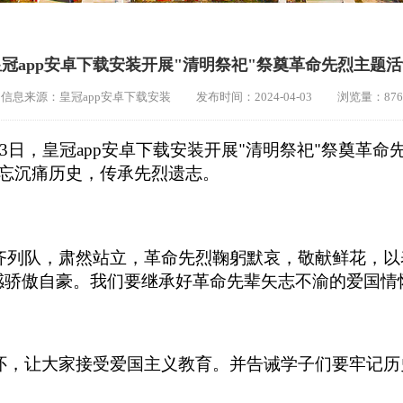
皇冠app安卓下载安装开展"清明祭祀"祭奠革命先烈主题活
信息来源：皇冠app安卓下载安装
发布时间：2024-04-03
浏览量：876
月3日，皇冠app安卓下载安装开展
清明祭祀
祭奠革命
"
"
忘沉
痛
历史，传承先烈遗志。
齐列队，肃然站立，革命先烈鞠躬默哀，敬献鲜花，以
感骄傲自豪。我们要继承好革命先辈矢志不渝的爱国情
怀，让
大家
接受爱国主义教育。
并
告诫
学子们
要牢记历