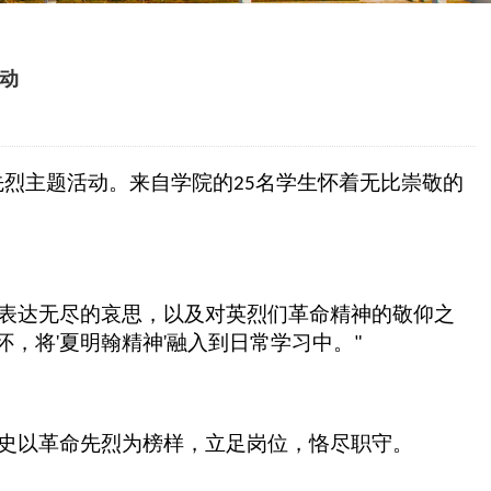
动
先烈主题活动
。
来自学院的
名
学生
怀着无比崇敬的
2
5
表达无尽
的
哀思
，以及
对英烈们革命精神的敬仰之
怀，将
'夏明翰
精神
'
融入
到
日常
学习
中。
"
史以革命先烈为榜样，立足岗位，恪尽职守。