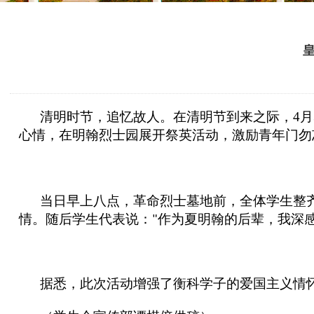
清明时节，追忆故人。在清明节到来之际
，4
心情，在明翰烈士园展开祭英活动，激励青年门勿
当日早上八点
，
革命烈士墓地
前
，
全体学生
整
情。随后学生代表说
：
作为夏明翰的后辈，我深
"
据悉，
此次活动增强了
衡科
学子的爱国主义情