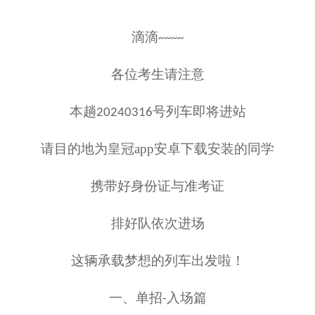
滴滴
~~~~
各位考生请注意
本趟
号列车即将进站
20240316
请目的地为皇冠app安卓下载安装的同学
携带好身份证与准考证
排
好队依次进场
这辆承载梦想的列车
出发啦！
一、
单招
入场篇
-