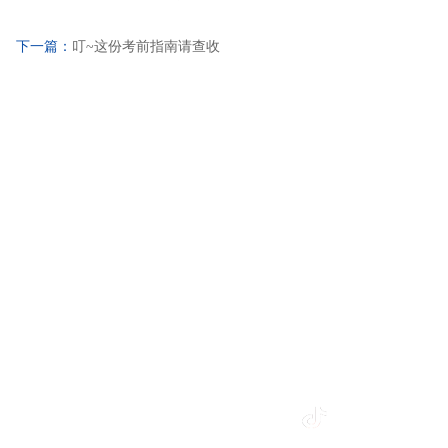
下一篇：
叮~这份考前指南请查收
pp
皇冠app安卓下载安装
皇冠365官方app
皇冠app安卓下载安装
皇冠365官方app