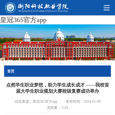
皇冠365官方app
首页
点然学生职业梦想，助力学生成长成才 ——我校首
届大学生职业规划大赛校级复赛成功举办
信息来源：皇冠365官方app
发布时间：2024-01-09
浏览量：1141