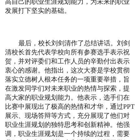
高自己的职业生涯规划能力，为未来的职业
发展打下坚实的基础。
最后，校长刘剑清作了总结讲话。刘剑
清校长首先代表学校向所有参赛选手表示祝
贺，并对评委们和工作人员的辛勤付出表示
衷心的感谢。他指出，这次大赛是学校贯彻
落实立德树人根本任务的一项重要举措，旨
在激发同学们对未来职业的热情与探索，提
高大家的职业规划能力。他表示，选手们在
比赛中展现出了极高的热情和才华，通过
PPT
展示、现场答辩等方式，充分展现了他们对
职业生涯规划的独特思考和创新精神。他强
调，职业生涯规划是一个持续的过程，需要