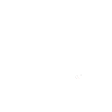
pp
皇冠app安卓下载安装
皇冠365官方app
皇冠app安卓下载安装
皇冠365官方app
官方微信
官方微博
官方抖音