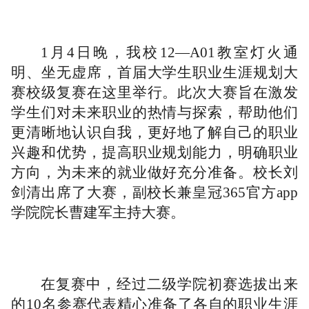
1
月
4
日晚，我校
12
—
A01
教室灯火通
明、坐无虚席，首届大学生职业生涯规划大
赛校级复赛在这里举行。此次大赛旨在激发
学生们对未来职业的热情与探索，帮助他们
更清晰地认识自我，更好地了解自己的职业
兴趣和优势，提高职业规划能力，明确职业
方向，为未来的就业做好充分准备。校长刘
剑清出席了大赛，副校长兼皇冠365官方app
学院院长曹建军主持大赛。
在复赛中，经过二级学院初赛选拔出来
的
10
名参赛代表精心准备了各自的职业生涯