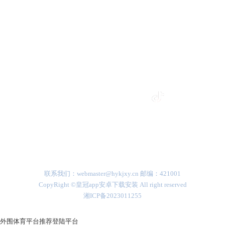
pp
皇冠app安卓下载安装
皇冠365官方app
皇冠app安卓下载安装
皇冠365官方app
官方微信
官方微博
官方抖音
联系我们：webmaster@hykjxy.cn 邮编：421001
CopyRight ©皇冠app安卓下载安装 All right reserved
湘ICP备2023011255
外围体育平台推荐登陆平台