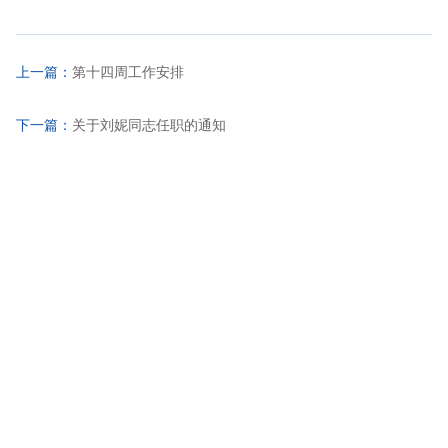
上一篇：
第十四周工作安排
下一篇：
关于刘妮同志任职的通知
pp
皇冠app安卓下载安装
皇冠365官方app
皇冠app安卓下载安装
皇冠365官方app