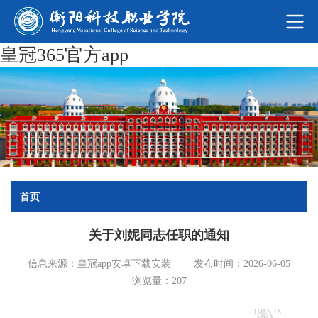
皇冠365官方app
首页
关于刘妮同志任职的通知
信息来源：皇冠app安卓下载安装
发布时间：2026-06-05
浏览量：207