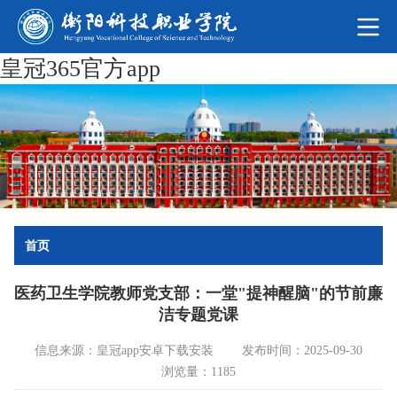
皇冠365官方app
首页
医药卫生学院教师党支部：一堂"提神醒脑"的节前廉
洁专题党课
信息来源：皇冠app安卓下载安装
发布时间：2025-09-30
浏览量：1185