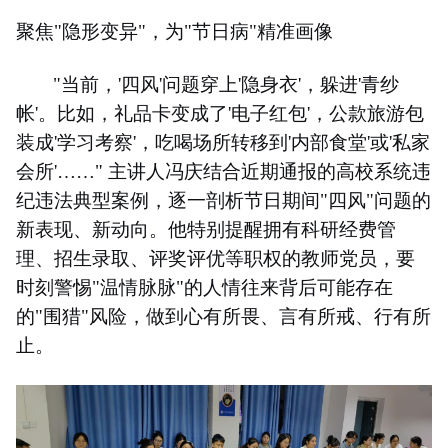
聚焦
"隐形变异"，为"节日病"精准画像
"当前，'四风'问题穿上'隐身衣'，躲进'青纱
帐'。比如，礼品卡变成了'电子红包'，公款旅游包
装成'学习考察'，吃喝场所转移到'内部食堂'或'私家
会所'……" 主讲人冯庆结合近期通报的高校系统违
纪违法典型案例，逐一剖析节日期间"四风"问题的
新表现、新动向
。他特别提醒拥有科研经费管
理、招生录取、评奖评优等职权的教师党员，要
时刻警惕
"温情脉脉"的人情往来背后可能存在
的"围猎"风险，做到
心有所畏、言有所戒、行有所
止
。