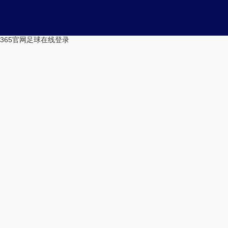
365官网足球在线登录