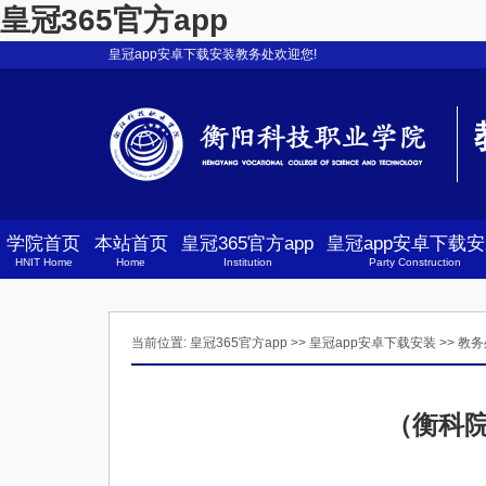
皇冠365官方app
皇冠app安卓下载安装教务处欢迎您!
学院首页
本站首页
皇冠365官方app
皇冠app安卓下载
HNIT Home
Home
Institution
Party Construction
当前位置:
皇冠365官方app
>>
皇冠app安卓下载安装
>>
教务
（衡科院