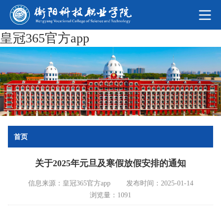
皇冠365官方app
首页
关于2025年元旦及寒假放假安排的通知
信息来源：皇冠365官方app
发布时间：2025-01-14
浏览量：1091