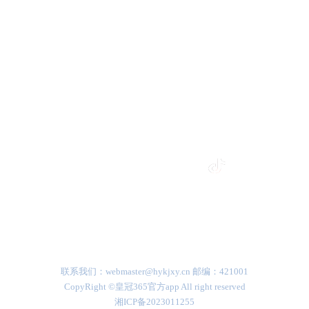
pp
皇冠app安卓下载安装
皇冠365官方app
皇冠app安卓下载安装
皇冠365官方app
官方微信
官方微博
官方抖音
联系我们：webmaster@hykjxy.cn 邮编：421001
CopyRight ©皇冠365官方app All right reserved
湘ICP备2023011255