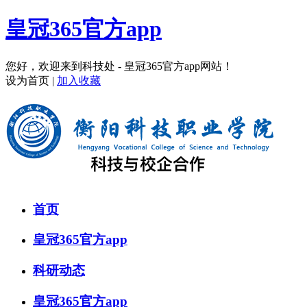
皇冠365官方app
您好，欢迎来到
科技处 - 皇冠365官方app
网站！
设为首页
|
加入收藏
首页
皇冠365官方app
科研动态
皇冠365官方app