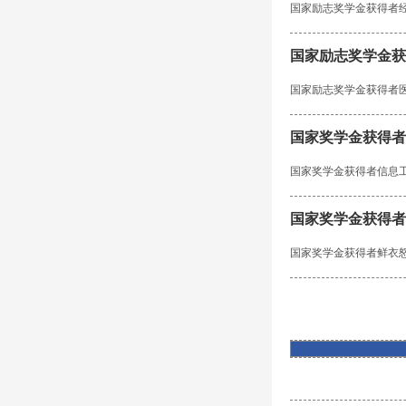
国家励志奖学金获得者
国家励志奖学金获
国家励志奖学金获得者医
国家奖学金获得者-
国家奖学金获得者信息工
国家奖学金获得者
国家奖学金获得者鲜衣怒