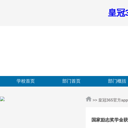
皇冠3
学校首页
部门首页
部门概括
>>
皇冠365官方app
国家励志奖学金获