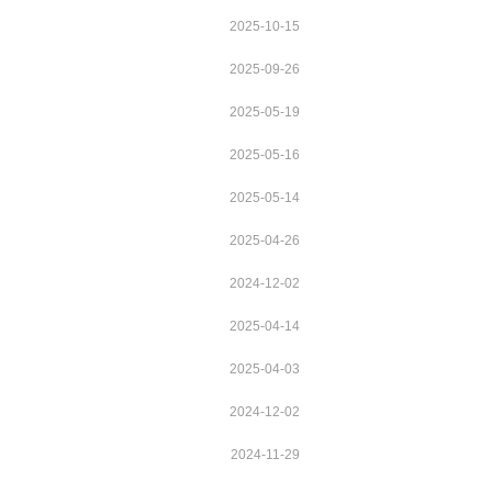
2025-10-15
2025-09-26
2025-05-19
2025-05-16
2025-05-14
2025-04-26
2024-12-02
2025-04-14
2025-04-03
2024-12-02
2024-11-29