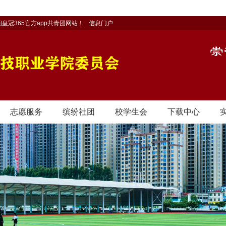
皇冠365官方app共青团网站！
信息门户
志愿服务
缤纷社团
校学生会
下载中心