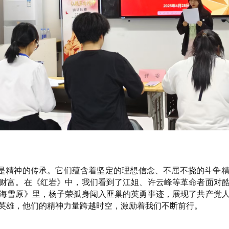
是精神的传承。它们蕴含着坚定的理想信念、不屈不挠的斗争
财富。在《红岩》中，我们看到了江姐、许云峰等革命者面对
海雪原》
里，杨子荣孤身闯入匪巢的英勇事迹，展现了共产党
英雄，他们的精神力量跨越时空，激励着我们不断前行。