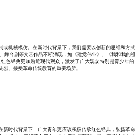
制或机械模仿。在新时代背景下，我们需要以创新的思维和方
、舞台剧等文艺作品不断涌现，如
《建党伟业》
、《我和我的
让红色经典更加贴近现代观众，激发了广大观众特别是青少年的
先烈、接受革命传统教育的重要场所。
在新时代背景下，广大青年更应该积极传承红色经典，弘扬革