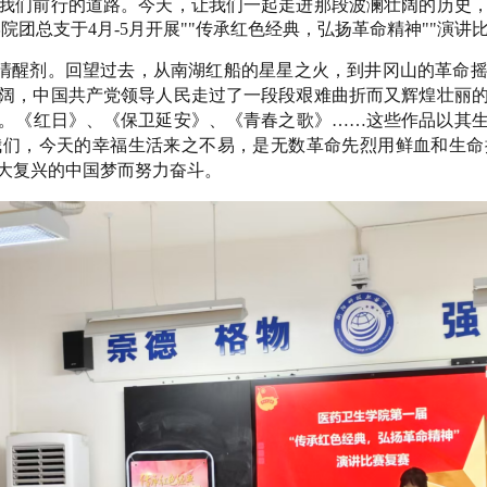
我们前行的道路。今天，让我们一起走进那段波澜壮阔的历史
院团总支于4月-5月开展""传承红色经典，弘扬革命精神""演讲
清醒剂。回望过去，从南湖红船的星星之火，到井冈山的革命
阔，中国共产党领导人民走过了一段段艰难曲折而又辉煌壮丽
。《红日》、《保卫延安》、
《青春之歌》
……这些作品以其
我们，今天的幸福生活来之不易，是无数革命先烈用鲜血和生命
大复兴的中国梦而努力奋斗。