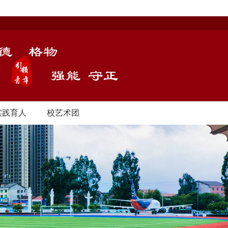
实践育人
校艺术团