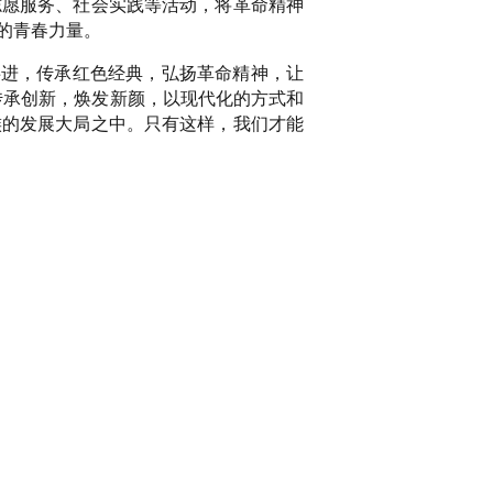
志愿服务、社会实践等活动，将革命精神
的青春力量。
共进，传承红色经典，弘扬革命精神，让
传承创新，焕发新颜，以现代化的方式和
族的发展大局之中。只有这样，我们才能