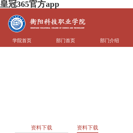
皇冠365官方app
学院首页
部门首页
部门介绍
资料下载
资料下载