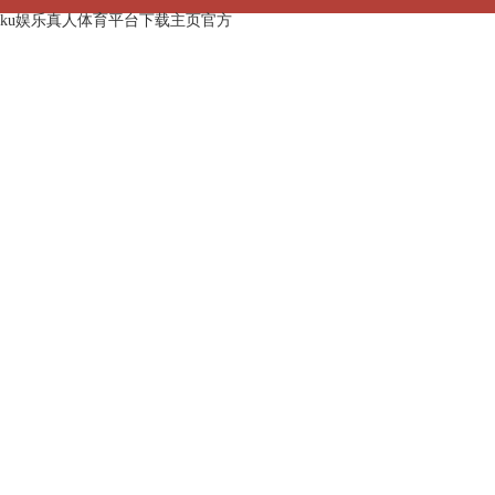
ku娱乐真人体育平台下载主页官方