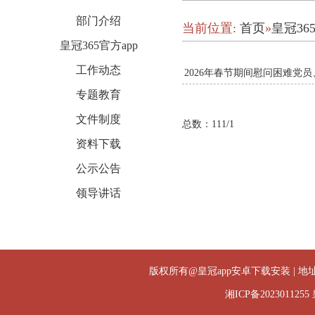
部门介绍
当前位置:
首页
»
皇冠36
皇冠365官方app
工作动态
2026年春节期间慰问困难党
专题教育
文件制度
总数：1
1
1/1
资料下载
公示公告
领导讲话
版权所有@皇冠app安卓下载安装 | 地址
湘ICP备2023011255