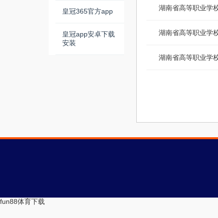
湖南省高等职业学
皇冠365官方app
湖南省高等职业学
皇冠app安卓下载
安装
湖南省高等职业学校
fun88体育下载