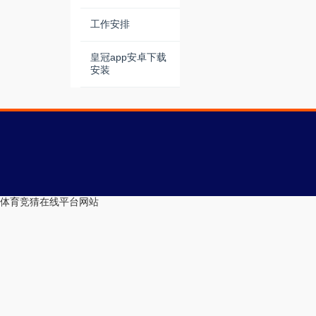
工作安排
皇冠app安卓下载
安装
体育竞猜在线平台网站