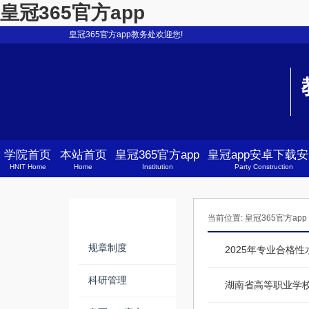
皇冠365官方app
皇冠365官方app教务处欢迎您!
学院首页
本站首页
皇冠365官方app
皇冠app安卓下载
HNIT Home
Home
Institution
Party Construction
教务处/教师发展中
当前位置:
皇冠365官方app
规章制度
心
2025年专业合格
科研管理
湖南省高等职业学校专