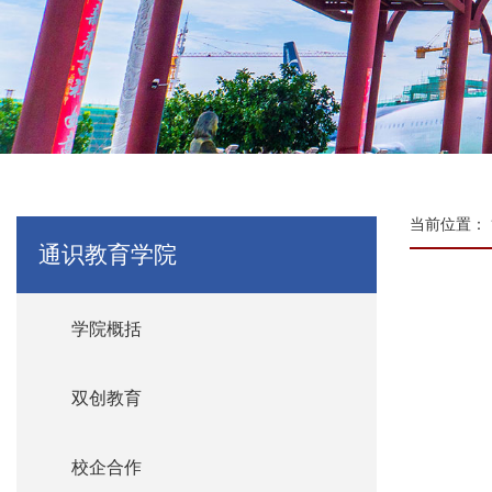
当前位置：
通识教育学院
学院概括
双创教育
校企合作