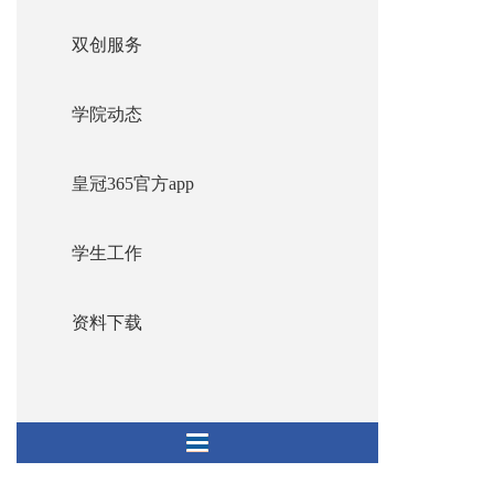
双创服务
学院动态
皇冠365官方app
学生工作
资料下载