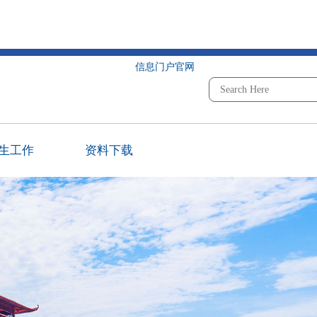
信息门户
官网
生工作
资料下载