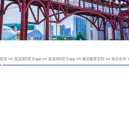
>>
>>
>>
>>
首页
皇冠365官方app
皇冠365官方app
通识教育学院
校企合作