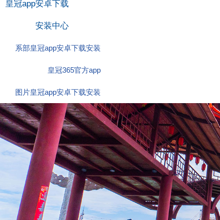
皇冠app安卓下载
安装中心
系部皇冠app安卓下载安装
皇冠365官方app
图片皇冠app安卓下载安装