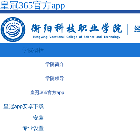
皇冠365官方app
学院概括
学院简介
学院领导
皇冠365官方app
皇冠app安卓下载
安装
专业设置