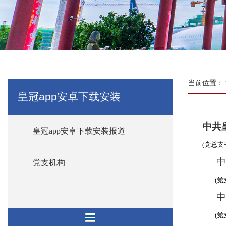
当前位置：
皇冠app安卓下载安装
中共皇
皇冠app安卓下载安装报道
(党总支
中
党支机构
(党
中
(党