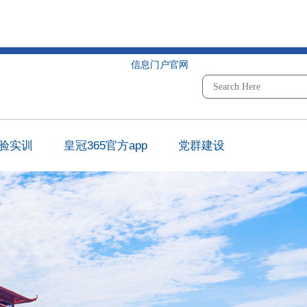
信息门户
官网
验实训
皇冠365官方app
党群建设