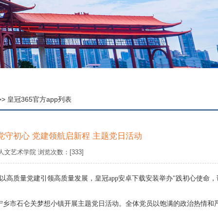
>> 皇冠365官方app列表
守初心 党建领航启新程 主题党日活动
：人文艺术学院 浏览次数：[333]
以高质量党建引领高质量发展，
皇冠app安卓下载安装
举办
"
践初心使命，
宁乡市石仑关梦想小镇开展主题党日活动。
全体党员
以饱满的政治热情和