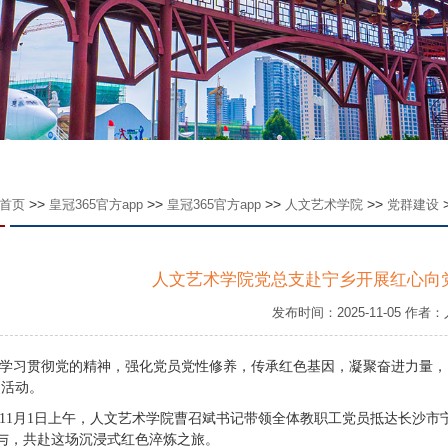
>>
>>
>>
>>
首页
皇冠365官方app
皇冠365官方app
人文艺术学院
党群建设
人文艺术学院党总支赴宁乡开展红心向党
发布时间：2025-11-05 作者
学习贯彻党的精神，强化党员党性修养，传承红色基因，凝聚奋进力量，
日活动
。
年11月1日上午
，
人文艺术学院曹召斌书记带领
全体
教职工
党员抵达
长沙市
与，共赴这场沉浸式红色淬炼之旅。