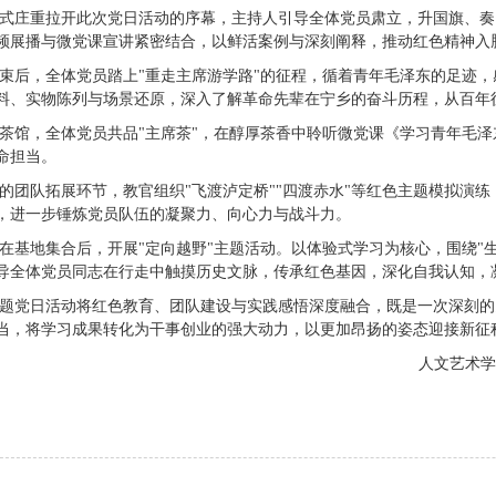
式庄重拉开
此次党日
活动
的
序幕，主持人引导全体党员肃立，
升国旗、奏
频展播与微党课宣讲紧密结合，以鲜活案例与深刻阐释，推动红色精神入
束后，全体党员踏上
"重走主席游学路"的征程，循着青年毛泽东的足迹
料、实物陈列与场景还原，深入了解革命先辈在宁乡的奋斗历程，从百年
茶馆，
全体
党员共品
"主席茶"，在醇厚茶香中聆听微党课《学习青年毛
命担当。
的团队拓展环节，教官组织
"飞渡泸定桥""四渡赤水"等红色主题模拟演
，进一步锤炼党员队伍的凝聚力、向心力与战斗力。
在基地集合后，开展
"定向越野"主题活动
。
以体验式学习为核心，围绕
"
导
全体
党员同志在行走中触摸历史文脉，传承红色基因，深化自我认知，
题党日活动将红色教育、团队建设与实践感悟深度融合，既是一次深刻的
当，将学习成果转化为干事创业的强大动力，以更加昂扬的姿态迎接新征
人文艺术学