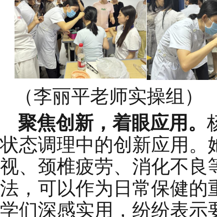
（
李
丽平
老师实操组
）
聚焦创新，着眼应用。
状态调理中的创新应用。
视、颈椎疲劳、消化不良
法，可以作为日常保健的
学们深感实用，纷纷表示