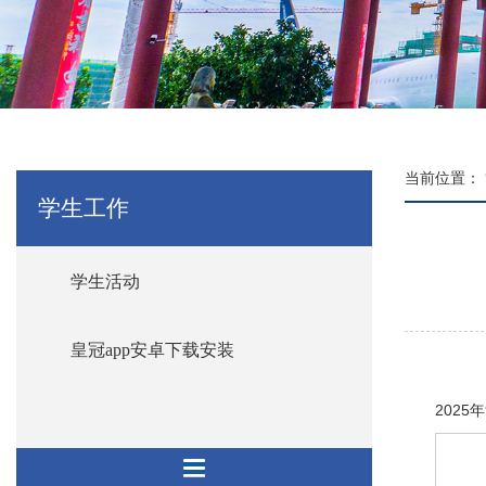
当前位置：
学生工作
学生活动
皇冠app安卓下载安装
2025