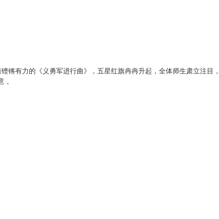
着铿锵有力的《义勇军进行曲》，五星红旗冉冉升起，全体师生肃立注目
 。