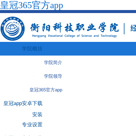
皇冠365官方app
学院概括
学院简介
学院领导
皇冠365官方app
皇冠app安卓下载
安装
专业设置