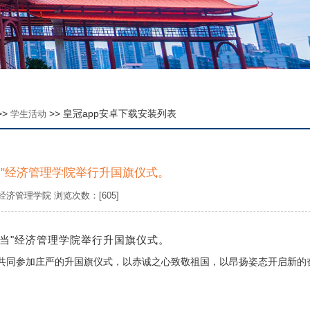
>>
>> 皇冠app安卓下载安装列表
学生活动
当"经济管理学院举行升国旗仪式。
：经济管理学院 浏览次数：[605]
担当"经济管理学院举行升国旗仪式。
共同参加庄严的升国旗仪式，以赤诚之心致敬祖国，以昂扬姿态开启新的奋