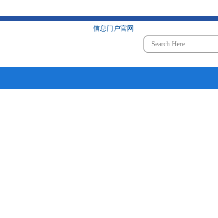
信息门户
官网