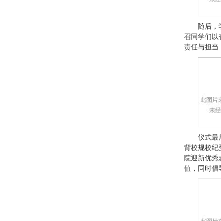
随后，
召同学们以
责任与担当
仪式最
背校规校纪
院迎新优秀
值，同时倡