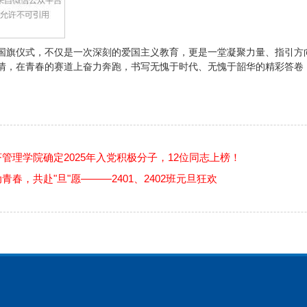
国旗仪式，不仅是一次深刻的爱国主义教育，更是一堂凝聚力量、指引方
情，在青春的赛道上奋力奔跑，书写无愧于时代、无愧于韶华的精彩答卷 
管理学院确定2025年入党积极分子，12位同志上榜！
青春，共赴"旦"愿———2401、2402班元旦狂欢