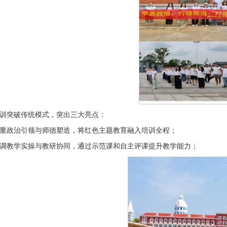
训突破传统模式，突出三大亮点：
重政治引领与师德塑造，将红色主题教育融入培训全程；
调教学实操与教研协同，通过示范课和自主评课提升教学能力；