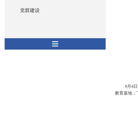
党群建设
月
日
9
4
教育基地；