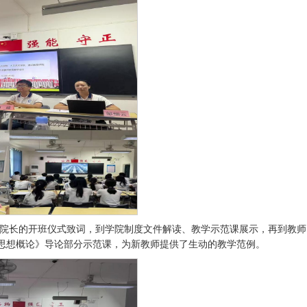
院长的
开班仪式
致词
，到学院制度文件解读、教学示范课展示，再到教师
思想概论》导论部分示范课，为新教师提供了生动的教学范例。