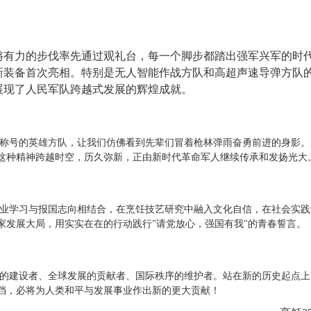
铿锵有力的步伐率先通过观礼台，每一个脚步都踏出强军兴军的时
新装备首次亮相。特别是无人智能作战方队和高超声速导弹方队
展现了人民军队跨越式发展的辉煌成就。
称号的英雄方队，让我们仿佛看到先辈们冒着枪林弹雨奋勇前进的身影。
这种精神跨越时空，历久弥新，正由新时代革命军人继续传承和发扬光大
业学习与报国志向相结合，在烹饪技艺研究中融入文化自信，在社会实践
家发展大局，用实实在在的行动践行
"
请党放心，强国有我
"
的青春誓言。
的建设者、全球发展的贡献者、国际秩序的维护者。站在新的历史起点上
挡，必将为人类和平与发展事业作出新的更大贡献！