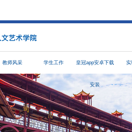
教师风采
学生工作
皇冠app安卓下载
实
安装