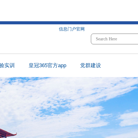
信息门户
官网
验实训
皇冠365官方app
党群建设