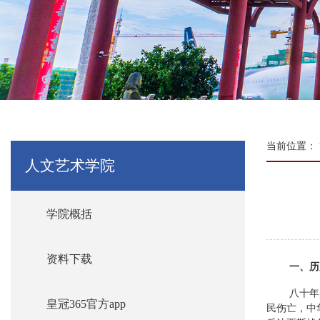
当前位置：
人文艺术学院
学院概括
资料下载
一、历
八十年
皇冠365官方app
民伤亡，中