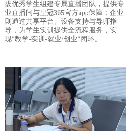
拔优秀学生组建专属直播团队，提供专
业直播间与皇冠365官方app保障；企业
则通过共享平台、设备支持与导师指
导，为学生实训提供全流程服务，实
现"教学-实训-就业/创业"闭环。