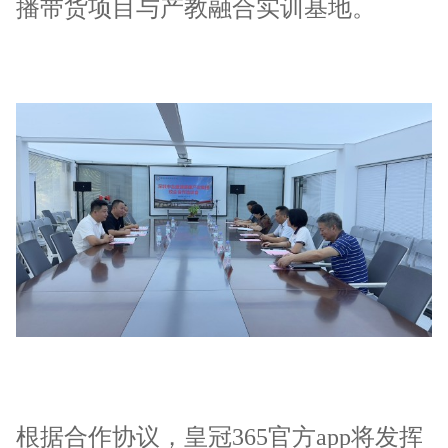
播带货项目与产教融合实训基地。
根据合作协议，皇冠365官方app将发挥