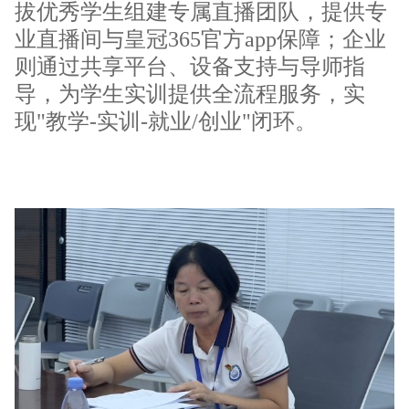
拔优秀学生组建专属直播团队，提供专
业直播间与皇冠365官方app保障；企业
则通过共享平台、设备支持与导师指
导，为学生实训提供全流程服务，实
现"教学-实训-就业/创业"闭环。