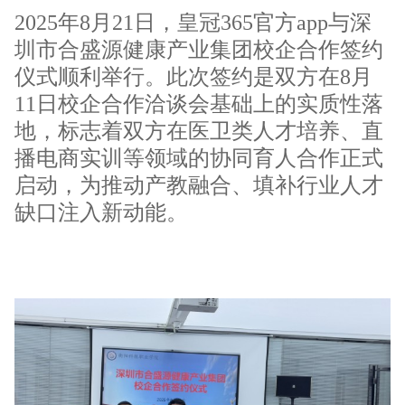
2025年8月21日，皇冠365官方app与深
圳市合盛源健康产业集团校企合作签约
仪式顺利举行。此次签约是双方在8月
11日校企合作洽谈会基础上的实质性落
地，标志着双方在医卫类人才培养、直
播电商实训等领域的协同育人合作正式
启动，为推动产教融合、填补行业人才
缺口注入新动能。