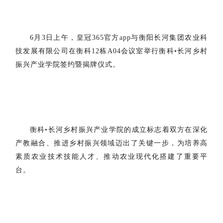
6月3日上午，皇冠365官方app与衡阳长河集团农业科
技发展有限公司在衡科12栋A04会议室举行衡科•长河乡村
振兴产业学院签约暨揭牌仪式。
衡科•长河乡村振兴产业学院的成立标志着双方在深化
产教融合、推进乡村振兴领域迈出了关键一步，为培养高
素质农业技术技能人才、推动农业现代化搭建了重要平
台。