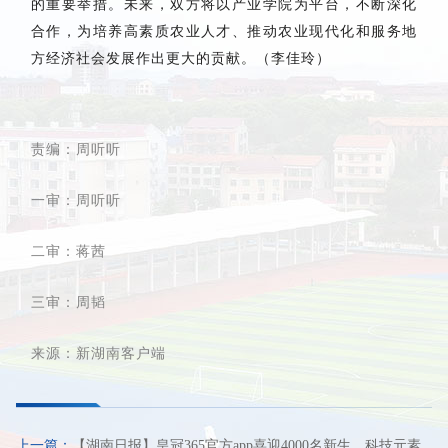
的重要举措。未来，双方将以产业学院为平台，不断深化
合作，为培养高素质农业人才、推动农业现代化和服务地
方经济社会发展作出更大的贡献。（李佳玲）
责编：周听听
一审：周听听
二审：蒋茜
三审：周韬
来源：新湖南客户端
上一篇：
【湖南日报】皇冠365官方app喜迎4000名新生，科技元素