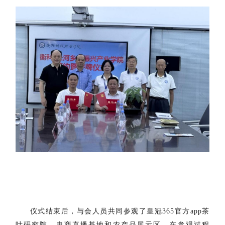
仪式结束后，与会人员共同参观了皇冠365官方app茶
叶研究院、电商直播基地和农产品展示区。在参观过程