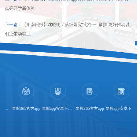
点亮开学新体验
下一篇：
【湖南日报】沈晓明：落细落实"七个一"举措 更好推动以
创业带动就业
app安卓下载安装
皇冠365官方app
皇冠app安卓下载安装
皇冠365官方app
皇冠app安卓下载安装
皇