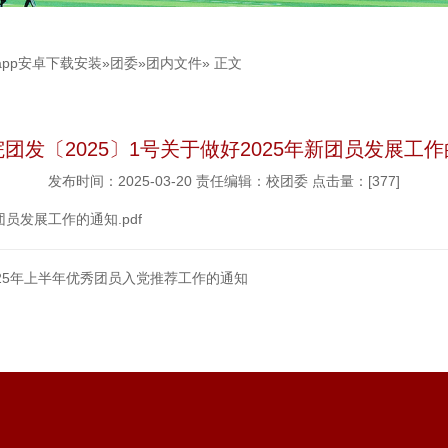
app安卓下载安装
»
团委
»
团内文件
» 正文
团发〔2025〕1号关于做好2025年新团员发展工
发布时间：2025-03-20 责任编辑：校团委 点击量：[377]
团员发展工作的通知.pdf
025年上半年优秀团员入党推荐工作的通知