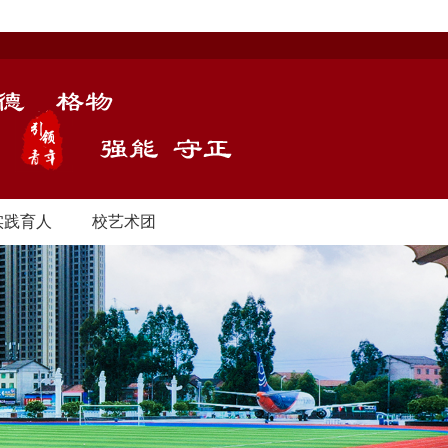
实践育人
校艺术团