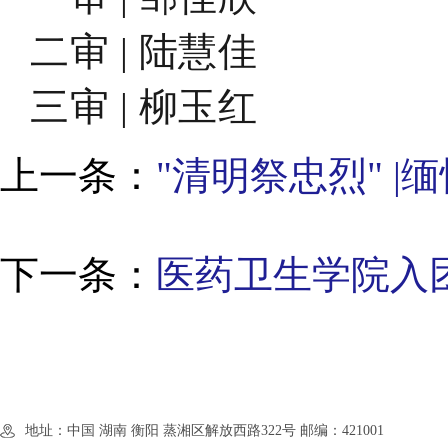
二审 | 陆慧佳
三审 | 柳玉红
上一条：
"清明祭忠烈" 
下一条：
医药卫生学院入
地址：中国 湖南 衡阳 蒸湘区解放西路322号 邮编：421001