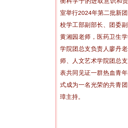
衡科学子的进取意识和责
室举行2024年第二批新
校学工部副部长、团委副
黄湘园老师，医药卫生学
学院团总支负责人廖丹老
师、人文艺术学院团总支
表共同
见证一群热血青年
式成为一名光荣的共青团
璋主持。