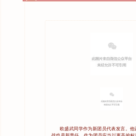
欧盛武同学作为新团员代表发言。他
战也是新责任。作为团员应当以更高的标