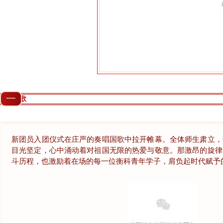
一
奏唱国歌
新团员入团仪式在庄严的奏唱国歌中拉开帷幕。全体师生肃立，
目光坚定，心中涌动着对祖国无限的热爱与敬意。那激昂的旋律
斗历程，也激励着在场的每一位衡科青年学子，肩负起时代赋予