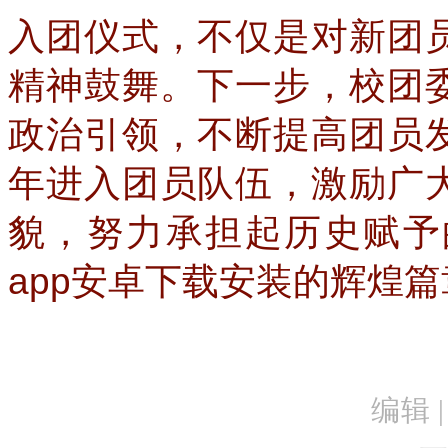
入团仪式，不仅是对新团
精神鼓舞。下一步，校团
政治引领，不断提高团员
年进入团员队伍，激励广
貌，努力承担起历史赋予
app安卓下载安装的辉煌篇
编辑 