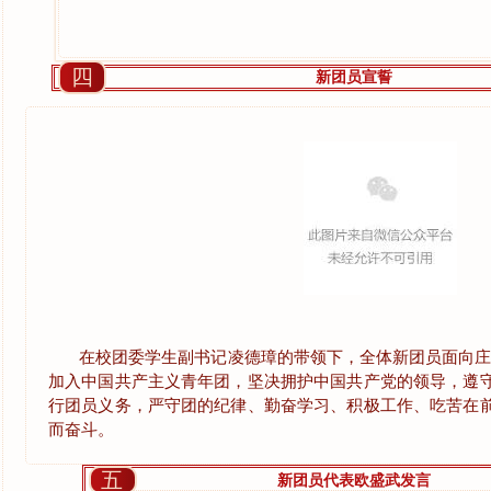
四
新团员宣誓
在校团委学生副书记凌德璋的带领下，全体新团员面向庄
加入中国共产主义青年团，坚决拥护中国共产党的领导，遵
行团员义务，严守团的纪律、勤奋学习、积极工作、吃苦在
而奋斗。
五
新团员代表欧盛武发言