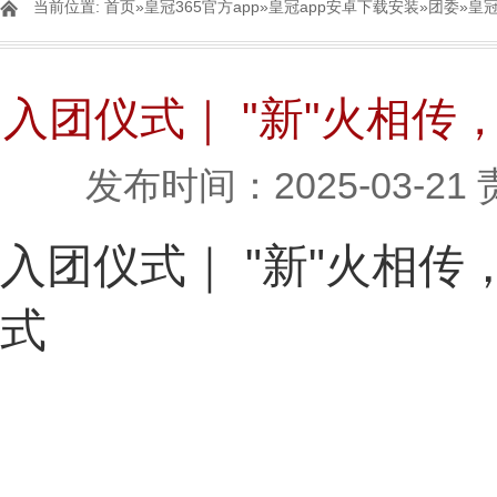
当前位置:
首页
»
皇冠365官方app
»
皇冠app安卓下载安装
»
团委
»
皇冠
入团仪式｜ "新"火相传
发布时间：2025-03-2
入团仪式｜ "新"火相传
式