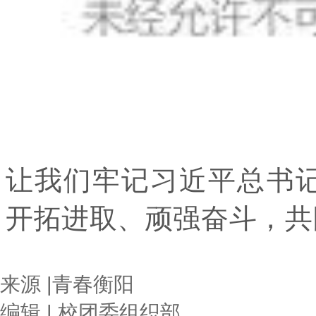
让我们牢记习近平总书
开拓进取、顽强奋斗，共
来源 |青春衡阳
编辑 | 校团委组织部