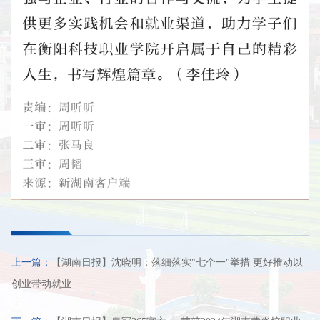
上一篇：
【湖南日报】沈晓明：落细落实"七个一"举措 更好推动以
创业带动就业