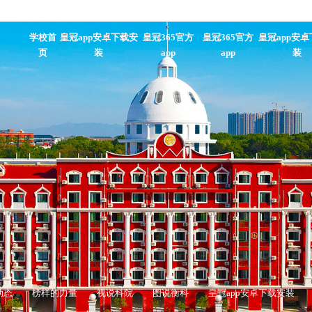
学校首
皇冠app安卓下载安
皇冠365官方
皇冠365官方
皇冠app安
页
装
app
app
装
动态
榜样的力量
视说科院
图说衡科
皇冠app安卓下载安装