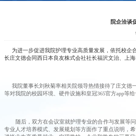
院企洽谈
为进一步促进我院护理专业高质量发展，依托校企
长庄文德会同西日本良友株式会社社长福沢文治
、
上海
我院董事长刘秋菊率相关院领导热情接待了
庄文德
等
对我院的校园环境、硬件设施和皇冠365官方app等
随后，双方在会议室就
护理
专业的合作与
发展等
问
专业
人才
培养
模式、发展规划
等方面作了重点说明
，
希