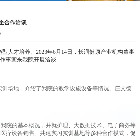
企合作洽谈
9
能型人才培养
。
2023年6月14日
，
长润健康产业机构董事
作事宜来我院开展洽谈
。
实训场地，介绍了我院的教学设施设备等情况。
庄文德
了我院
的
基本概况，并就护理
、大数据技术、电子商务等
、
医疗设备销售
、
共建实习实训基地
等多种合作
模
式
，促