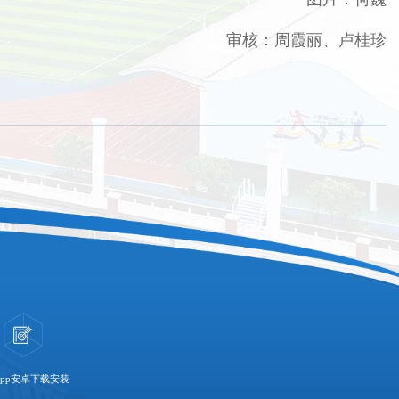
审核：周霞丽、卢桂珍
app安卓下载安装