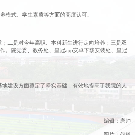
培养模式
、学生素质
等方面的
高度认可。
道；二是对今年高职、本科新生进行定向培养；三是双
。院党委、教务处、皇冠app安卓下载安装处、皇冠
基地建设方面
奠定了坚实基础，
有效地提高了我院的人
编辑：唐帅
图片：何巍