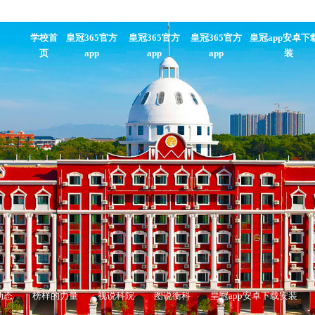
学校首
皇冠365官方
皇冠365官方
皇冠365官方
皇冠app安卓下
页
app
app
app
装
动态
榜样的力量
视说科院
图说衡科
皇冠app安卓下载安装