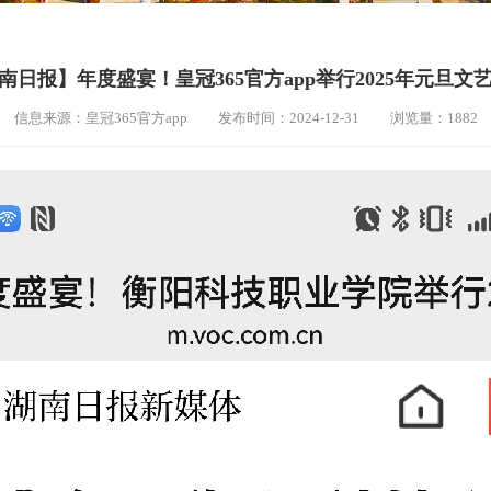
南日报】年度盛宴！皇冠365官方app举行2025年元旦文
信息来源：皇冠365官方app
发布时间：2024-12-31
浏览量：1882